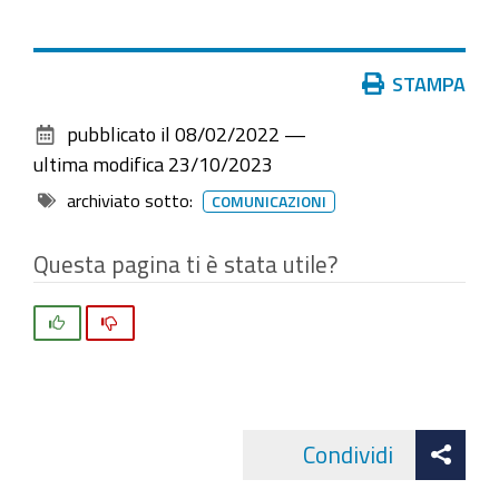
Azioni
STAMPA
sul
pubblicato il
08/02/2022
—
documento
ultima modifica
23/10/2023
archiviato sotto:
COMUNICAZIONI
Questa pagina ti è stata utile?
Si
No
Att
Condividi
Facebo
cond