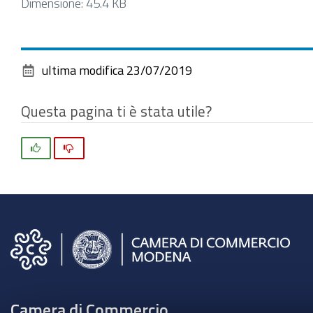
Clicca
Dimensione: 45.4 KB
per
vedere
l'immagine
ultima modifica
23/07/2019
alle
dimensioni
Questa pagina ti è stata utile?
originali…
Si
No
Camera di Commercio