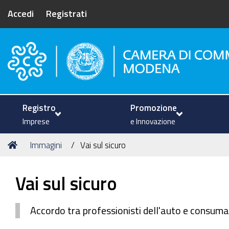
Accedi
Registrati
Camera di Commercio di Mode
Registro
Promozione
Imprese
e Innovazione
Tu
Home
Immagini
Vai sul sicuro
sei
qui:
Vai sul sicuro
Accordo tra professionisti dell'auto e consuma