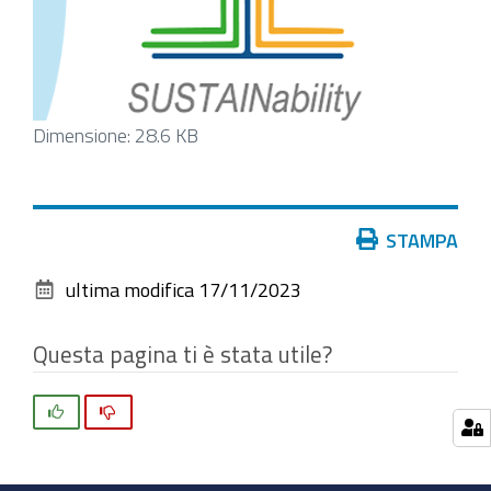
Clicca
Dimensione: 28.6 KB
per
vedere
l'immagine
Azioni
STAMPA
alle
sul
dimensioni
ultima modifica
17/11/2023
documento
originali…
Questa pagina ti è stata utile?
Si
No