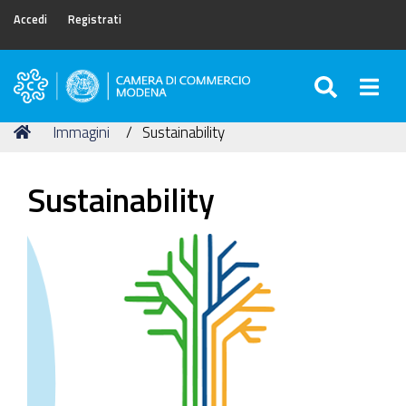
Accedi
Registrati
SEARC
Togg
Camera
di
Tu
Home
Immagini
Sustainability
Commercio
sei
di
qui:
Modena
Sustainability