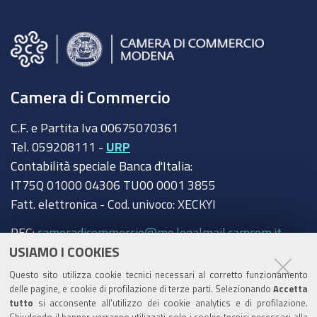
Camera di Commercio
C.F. e Partita Iva 00675070361
Tel. 059208111 -
URP
Contabilità speciale Banca d'Italia:
IT75Q 01000 04306 TU00 0001 3855
Fatt. elettronica - Cod. univoco: XECKYI
PEC:
cameradicommercio@mo.legalmail.camcom.it
USIAMO I COOKIES
Trasparenza
Questo sito utilizza cookie tecnici necessari al corretto funzionamento
Amministrazione trasparente
delle pagine, e cookie di profilazione di terze parti. Selezionando
Accetta
tutto
si acconsente all’utilizzo dei cookie analytics e di profilazione.