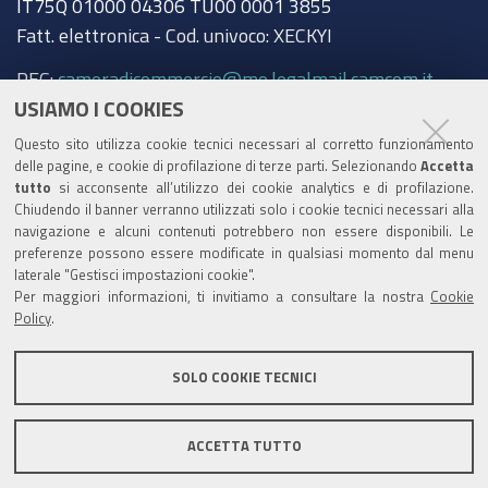
IT75Q 01000 04306 TU00 0001 3855
Fatt. elettronica - Cod. univoco: XECKYI
PEC:
cameradicommercio@mo.legalmail.camcom.it
USIAMO I COOKIES
Trasparenza
Questo sito utilizza cookie tecnici necessari al corretto funzionamento
Amministrazione trasparente
delle pagine, e cookie di profilazione di terze parti. Selezionando
Accetta
tutto
si acconsente all’utilizzo dei cookie analytics e di profilazione.
Albo Camerale
Chiudendo il banner verranno utilizzati solo i cookie tecnici necessari alla
navigazione e alcuni contenuti potrebbero non essere disponibili. Le
Pubblicità Legale
preferenze possono essere modificate in qualsiasi momento dal menu
laterale "Gestisci impostazioni cookie".
Area riservata Amministratori
Per maggiori informazioni, ti invitiamo a consultare la nostra
Cookie
Policy
.
Accesso riservato agli Amministratori dell'ente
SOLO COOKIE TECNICI
ACCETTA TUTTO
Informativa generale
Informative privacy