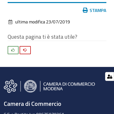
l'immagine
Azioni
STAMPA
alle
sul
dimensioni
ultima modifica
23/07/2019
documento
originali…
Questa pagina ti è stata utile?
Si
No
Camera di Commercio