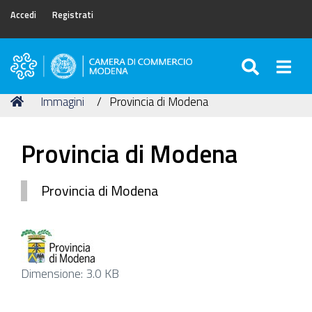
Accedi
Registrati
SEARC
Togg
Camera
di
Tu
Home
Immagini
Provincia di Modena
Commercio
sei
di
qui:
Modena
Provincia di Modena
Provincia di Modena
Clicca
Dimensione: 3.0 KB
per
vedere