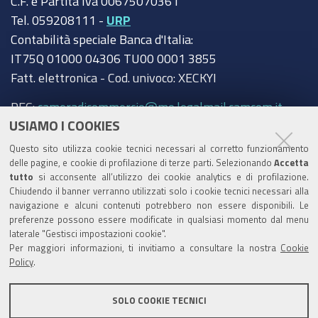
C.F. e Partita Iva 00675070361
Tel. 059208111 -
URP
Contabilità speciale Banca d'Italia:
IT75Q 01000 04306 TU00 0001 3855
Fatt. elettronica - Cod. univoco: XECKYI
PEC:
cameradicommercio@mo.legalmail.camcom.it
USIAMO I COOKIES
Trasparenza
Questo sito utilizza cookie tecnici necessari al corretto funzionamento
Amministrazione trasparente
delle pagine, e cookie di profilazione di terze parti. Selezionando
Accetta
tutto
si acconsente all’utilizzo dei cookie analytics e di profilazione.
Albo Camerale
Chiudendo il banner verranno utilizzati solo i cookie tecnici necessari alla
navigazione e alcuni contenuti potrebbero non essere disponibili. Le
Pubblicità Legale
preferenze possono essere modificate in qualsiasi momento dal menu
laterale "Gestisci impostazioni cookie".
Area riservata Amministratori
Per maggiori informazioni, ti invitiamo a consultare la nostra
Cookie
Policy
.
Accesso riservato agli Amministratori dell'ente
SOLO COOKIE TECNICI