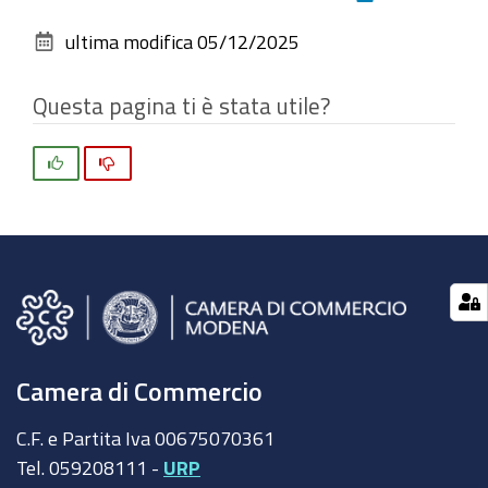
alle
sul
dimensioni
ultima modifica
05/12/2025
documento
originali…
Questa pagina ti è stata utile?
Si
No
Camera di Commercio
C.F. e Partita Iva 00675070361
Tel. 059208111 -
URP