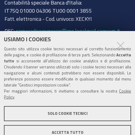
Contabilità speciale Banca d'Italia:
IT75Q 01000 04306 TU00 0001 3855
Fatt. elettronica - Cod. univoco: XECKYI
PEC:
cameradicommercio@mo.legalmail.camcom.it
USIAMO I COOKIES
Trasparenza
Questo sito utilizza cookie tecnici necessari al corretto funzionamento
Amministrazione trasparente
delle pagine, e cookie di profilazione di terze parti. Selezionando
Accetta
tutto
si acconsente all’utilizzo dei cookie analytics e di profilazione.
Albo Camerale
Chiudendo il banner verranno utilizzati solo i cookie tecnici necessari alla
navigazione e alcuni contenuti potrebbero non essere disponibili. Le
Pubblicità Legale
preferenze possono essere modificate in qualsiasi momento dal menu
laterale "Gestisci impostazioni cookie".
Area riservata Amministratori
Per maggiori informazioni, ti invitiamo a consultare la nostra
Cookie
Policy
.
Accesso riservato agli Amministratori dell'ente
SOLO COOKIE TECNICI
ACCETTA TUTTO
Informativa generale
Informative privacy