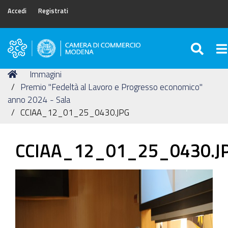
Accedi
Registrati
SEA
To
Camera
di
Tu
Home
Immagini
Commercio
sei
Premio "Fedeltà al Lavoro e Progresso economico"
di
qui:
anno 2024 - Sala
Modena
CCIAA_12_01_25_0430.JPG
CCIAA_12_01_25_0430.J