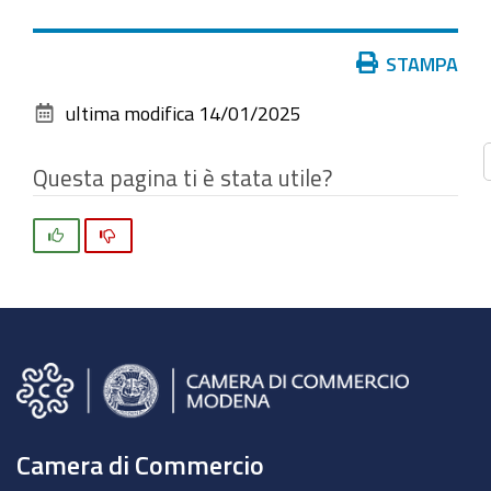
vedere
l'immagine
Azioni
STAMPA
alle
sul
dimensioni
ultima modifica
14/01/2025
documento
originali…
Questa pagina ti è stata utile?
Si
No
Camera di Commercio