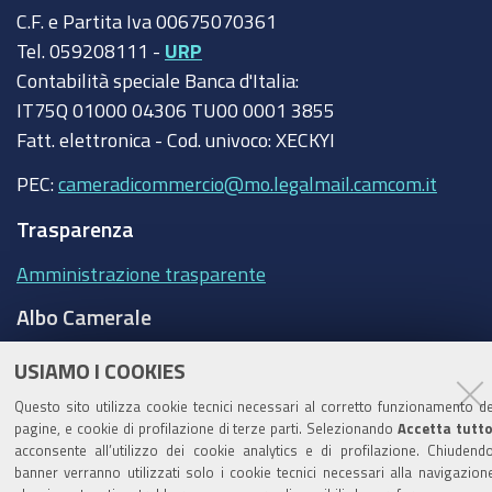
C.F. e Partita Iva 00675070361
Tel. 059208111 -
URP
Contabilità speciale Banca d'Italia:
IT75Q 01000 04306 TU00 0001 3855
Fatt. elettronica - Cod. univoco: XECKYI
PEC:
cameradicommercio@mo.legalmail.camcom.it
Trasparenza
Amministrazione trasparente
Albo Camerale
Pubblicità Legale
USIAMO I COOKIES
Area riservata Amministratori
Questo sito utilizza cookie tecnici necessari al corretto funzionamento de
pagine, e cookie di profilazione di terze parti. Selezionando
Accetta tutt
Accesso riservato agli Amministratori dell'ente
acconsente all’utilizzo dei cookie analytics e di profilazione. Chiudendo
banner verranno utilizzati solo i cookie tecnici necessari alla navigazion