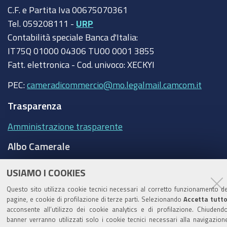
C.F. e Partita Iva 00675070361
Tel. 059208111 -
URP
Contabilità speciale Banca d'Italia:
IT75Q 01000 04306 TU00 0001 3855
Fatt. elettronica - Cod. univoco: XECKYI
PEC:
cameradicommercio@mo.legalmail.camcom.it
Trasparenza
Amministrazione trasparente
Albo Camerale
Pubblicità Legale
USIAMO I COOKIES
Area riservata Amministratori
Questo sito utilizza cookie tecnici necessari al corretto funzionamento de
pagine, e cookie di profilazione di terze parti. Selezionando
Accetta tutt
Accesso riservato agli Amministratori dell'ente
acconsente all’utilizzo dei cookie analytics e di profilazione. Chiudendo
banner verranno utilizzati solo i cookie tecnici necessari alla navigazion