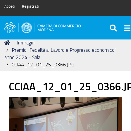
Accedi
Registrati
SEA
To
Camera
di
Tu
Home
Immagini
Commercio
sei
Premio "Fedeltà al Lavoro e Progresso economico"
di
qui:
anno 2024 - Sala
Modena
CCIAA_12_01_25_0366.JPG
CCIAA_12_01_25_0366.J