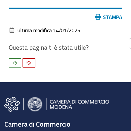
vedere
l'immagine
Azioni
STAMPA
alle
sul
dimensioni
ultima modifica
14/01/2025
documento
originali…
Questa pagina ti è stata utile?
Si
No
Camera di Commercio