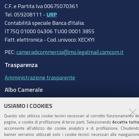
C.F. e Partita Iva 00675070361
Tel. 059208111 -
URP
Contabilità speciale Banca d'Italia:
IT75Q 01000 04306 TU00 0001 3855
Fatt. elettronica - Cod. univoco: XECKYI
PEC:
cameradicommercio@mo.legalmail.camcom.it
Trasparenza
Amministrazione trasparente
Albo Camerale
Pubblicità Legale
USIAMO I COOKIES
Area riservata Amministratori
Questo sito utilizza cookie tecnici necessari al corretto funzionamento de
pagine, e cookie di profilazione di terze parti. Selezionando
Accetta tutt
Accesso riservato agli Amministratori dell'ente
acconsente all’utilizzo dei cookie analytics e di profilazione. Chiudendo
banner verranno utilizzati solo i cookie tecnici necessari alla navigazion