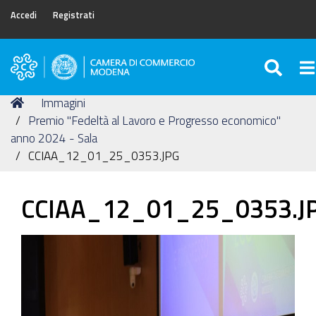
Accedi
Registrati
SEA
To
Camera
di
Tu
Home
Immagini
Commercio
sei
Premio "Fedeltà al Lavoro e Progresso economico"
di
qui:
anno 2024 - Sala
Modena
CCIAA_12_01_25_0353.JPG
CCIAA_12_01_25_0353.J