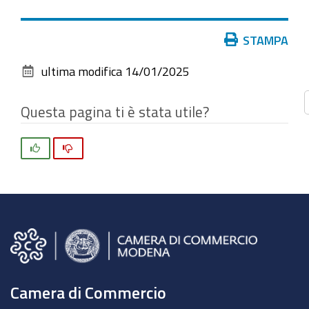
vedere
l'immagine
Azioni
STAMPA
alle
sul
dimensioni
ultima modifica
14/01/2025
documento
originali…
Questa pagina ti è stata utile?
Si
No
Camera di Commercio