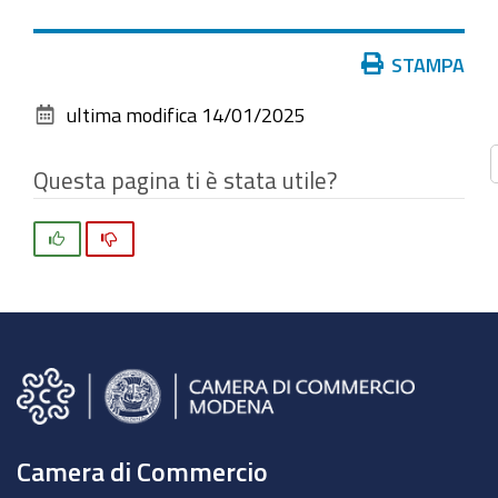
vedere
l'immagine
Azioni
STAMPA
alle
sul
dimensioni
ultima modifica
14/01/2025
documento
originali…
Questa pagina ti è stata utile?
Si
No
Camera di Commercio