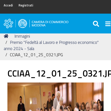
Accedi
Registrati
SEA
To
Camera
di
Tu
Home
Immagini
Commercio
sei
Premio "Fedeltà al Lavoro e Progresso economico"
di
qui:
anno 2024 - Sala
Modena
CCIAA_12_01_25_0321.JPG
CCIAA_12_01_25_0321.J