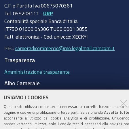
C.F. e Partita Iva 00675070361
Tel. 059208111 -
URP
Contabilità speciale Banca d'Italia:
IT75Q 01000 04306 TU00 0001 3855
Fatt. elettronica - Cod. univoco: XECKYI
PEC:
cameradicommercio@mo.legalmail.camcom.it
Trasparenza
Amministrazione trasparente
Albo Camerale
Pubblicità Legale
USIAMO I COOKIES
Area riservata Amministratori
Questo sito utilizza cookie tecnici necessari al corretto funzionamento de
pagine, e cookie di profilazione di terze parti. Selezionando
Accetta tutt
Accesso riservato agli Amministratori dell'ente
acconsente all’utilizzo dei cookie analytics e di profilazione. Chiudendo
banner verranno utilizzati solo i cookie tecnici necessari alla navigazion