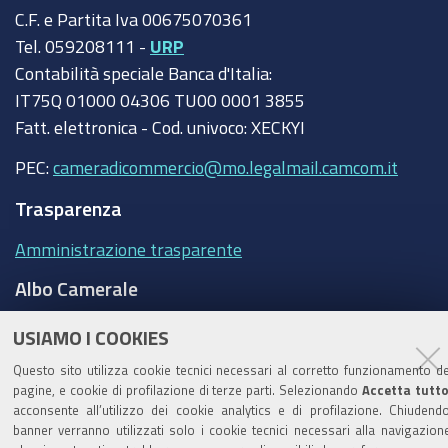
C.F. e Partita Iva 00675070361
Tel. 059208111 -
URP
Contabilità speciale Banca d'Italia:
IT75Q 01000 04306 TU00 0001 3855
Fatt. elettronica - Cod. univoco: XECKYI
PEC:
cameradicommercio@mo.legalmail.camcom.it
Trasparenza
Amministrazione trasparente
Albo Camerale
Pubblicità Legale
USIAMO I COOKIES
Area riservata Amministratori
Questo sito utilizza cookie tecnici necessari al corretto funzionamento de
pagine, e cookie di profilazione di terze parti. Selezionando
Accetta tutt
Accesso riservato agli Amministratori dell'ente
acconsente all’utilizzo dei cookie analytics e di profilazione. Chiudendo
banner verranno utilizzati solo i cookie tecnici necessari alla navigazion