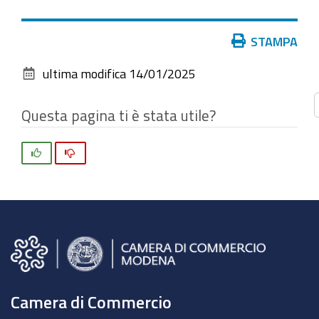
vedere
l'immagine
Azioni
STAMPA
alle
sul
dimensioni
ultima modifica
14/01/2025
documento
originali…
Questa pagina ti è stata utile?
Si
No
Camera di Commercio