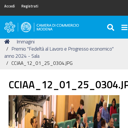
Accedi
Registrati
SEA
To
Camera
di
Tu
Home
Immagini
Commercio
sei
Premio "Fedeltà al Lavoro e Progresso economico"
di
qui:
anno 2024 - Sala
Modena
CCIAA_12_01_25_0304.JPG
CCIAA_12_01_25_0304.J