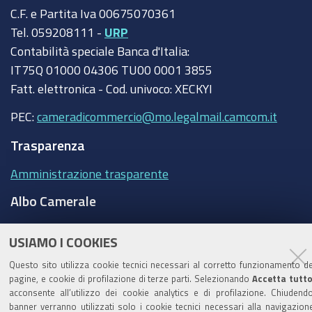
C.F. e Partita Iva 00675070361
Tel. 059208111 -
URP
Contabilità speciale Banca d'Italia:
IT75Q 01000 04306 TU00 0001 3855
Fatt. elettronica - Cod. univoco: XECKYI
PEC:
cameradicommercio@mo.legalmail.camcom.it
Trasparenza
Amministrazione trasparente
Albo Camerale
Pubblicità Legale
USIAMO I COOKIES
Area riservata Amministratori
Questo sito utilizza cookie tecnici necessari al corretto funzionamento de
pagine, e cookie di profilazione di terze parti. Selezionando
Accetta tutt
Accesso riservato agli Amministratori dell'ente
acconsente all’utilizzo dei cookie analytics e di profilazione. Chiudendo
banner verranno utilizzati solo i cookie tecnici necessari alla navigazion