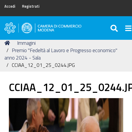
Accedi
Registrati
SEA
To
Camera
di
Tu
Home
Immagini
Commercio
sei
Premio "Fedeltà al Lavoro e Progresso economico"
di
qui:
anno 2024 - Sala
Modena
CCIAA_12_01_25_0244.JPG
CCIAA_12_01_25_0244.J