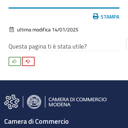
vedere
l'immagine
Azioni
STAMPA
alle
sul
dimensioni
ultima modifica
14/01/2025
documento
originali…
Questa pagina ti è stata utile?
Si
No
Camera di Commercio