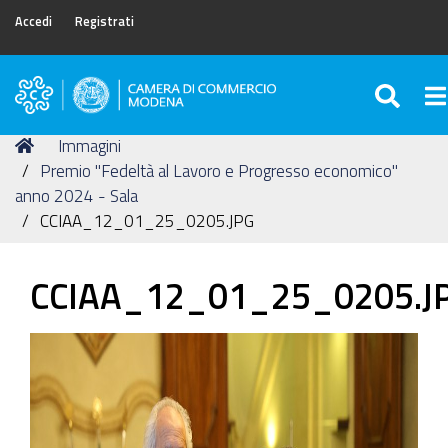
Accedi
Registrati
SEA
To
Camera
di
Tu
Home
Immagini
Commercio
sei
Premio "Fedeltà al Lavoro e Progresso economico"
di
qui:
anno 2024 - Sala
Modena
CCIAA_12_01_25_0205.JPG
CCIAA_12_01_25_0205.J