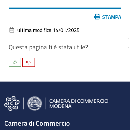
vedere
l'immagine
Azioni
STAMPA
alle
sul
dimensioni
ultima modifica
14/01/2025
documento
originali…
Questa pagina ti è stata utile?
Si
No
Camera di Commercio