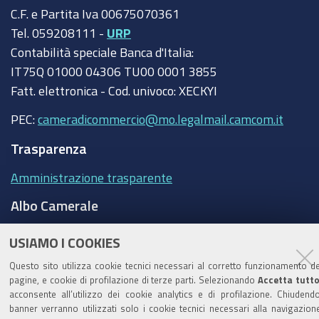
C.F. e Partita Iva 00675070361
Tel. 059208111 -
URP
Contabilità speciale Banca d'Italia:
IT75Q 01000 04306 TU00 0001 3855
Fatt. elettronica - Cod. univoco: XECKYI
PEC:
cameradicommercio@mo.legalmail.camcom.it
Trasparenza
Amministrazione trasparente
Albo Camerale
Pubblicità Legale
USIAMO I COOKIES
Area riservata Amministratori
Questo sito utilizza cookie tecnici necessari al corretto funzionamento de
pagine, e cookie di profilazione di terze parti. Selezionando
Accetta tutt
Accesso riservato agli Amministratori dell'ente
acconsente all’utilizzo dei cookie analytics e di profilazione. Chiudendo
banner verranno utilizzati solo i cookie tecnici necessari alla navigazion