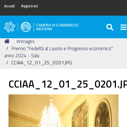
Accedi
Registrati
SEA
To
Camera
di
Tu
Home
Immagini
Commercio
sei
Premio "Fedeltà al Lavoro e Progresso economico"
di
qui:
anno 2024 - Sala
Modena
CCIAA_12_01_25_0201.JPG
CCIAA_12_01_25_0201.J