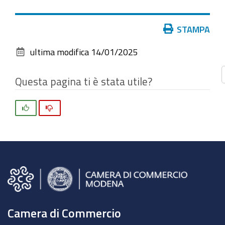
vedere
l'immagine
Azioni
STAMPA
alle
sul
dimensioni
ultima modifica
14/01/2025
documento
originali…
Questa pagina ti è stata utile?
Si
No
Camera di Commercio