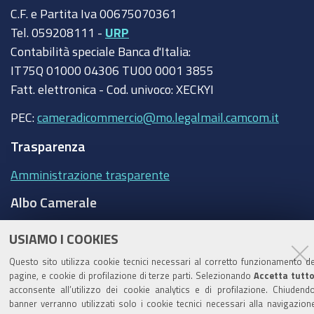
C.F. e Partita Iva 00675070361
Tel. 059208111 -
URP
Contabilità speciale Banca d'Italia:
IT75Q 01000 04306 TU00 0001 3855
Fatt. elettronica - Cod. univoco: XECKYI
PEC:
cameradicommercio@mo.legalmail.camcom.it
Trasparenza
Amministrazione trasparente
Albo Camerale
Pubblicità Legale
USIAMO I COOKIES
Area riservata Amministratori
Questo sito utilizza cookie tecnici necessari al corretto funzionamento de
pagine, e cookie di profilazione di terze parti. Selezionando
Accetta tutt
Accesso riservato agli Amministratori dell'ente
acconsente all’utilizzo dei cookie analytics e di profilazione. Chiudendo
banner verranno utilizzati solo i cookie tecnici necessari alla navigazion