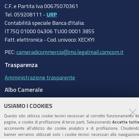
C.F. e Partita Iva 00675070361
Tel. 059208111 -
URP
Contabilità speciale Banca d'Italia:
IT75Q 01000 04306 TU00 0001 3855
Fatt. elettronica - Cod. univoco: XECKYI
PEC:
cameradicommercio@mo.legalmail.camcom.it
Trasparenza
Amministrazione trasparente
Albo Camerale
Pubblicità Legale
USIAMO I COOKIES
Area riservata Amministratori
Questo sito utilizza cookie tecnici necessari al corretto funzionamento de
pagine, e cookie di profilazione di terze parti. Selezionando
Accetta tutt
Accesso riservato agli Amministratori dell'ente
acconsente all’utilizzo dei cookie analytics e di profilazione. Chiudendo
banner verranno utilizzati solo i cookie tecnici necessari alla navigazion