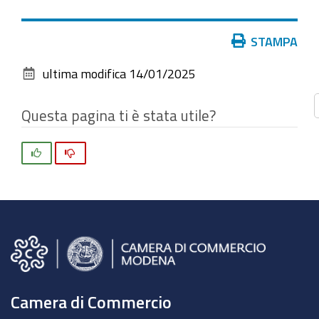
vedere
l'immagine
Azioni
STAMPA
alle
sul
dimensioni
ultima modifica
14/01/2025
documento
originali…
Questa pagina ti è stata utile?
Si
No
Camera di Commercio