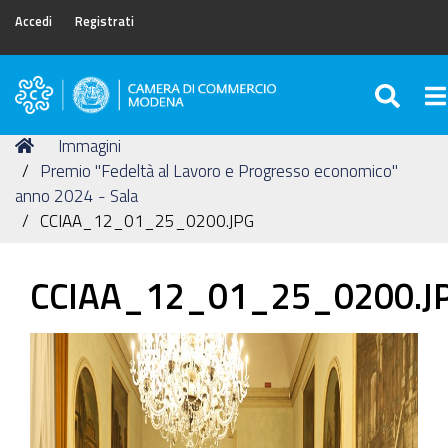
Accedi
Registrati
SEA
To
Camera
di
Tu
Home
Immagini
Commercio
sei
Premio "Fedeltà al Lavoro e Progresso economico"
di
qui:
anno 2024 - Sala
Modena
CCIAA_12_01_25_0200.JPG
CCIAA_12_01_25_0200.J