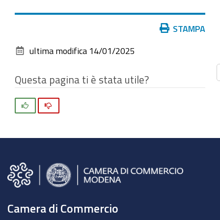
vedere
l'immagine
Azioni
STAMPA
alle
sul
dimensioni
ultima modifica
14/01/2025
documento
originali…
Questa pagina ti è stata utile?
Si
No
Camera di Commercio