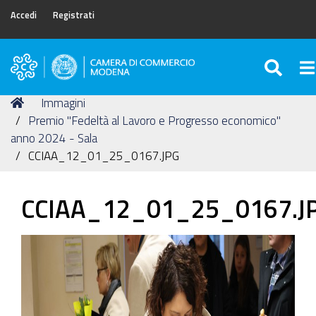
Accedi
Registrati
SEA
To
Camera
di
Tu
Home
Immagini
Commercio
sei
Premio "Fedeltà al Lavoro e Progresso economico"
di
qui:
anno 2024 - Sala
Modena
CCIAA_12_01_25_0167.JPG
CCIAA_12_01_25_0167.J