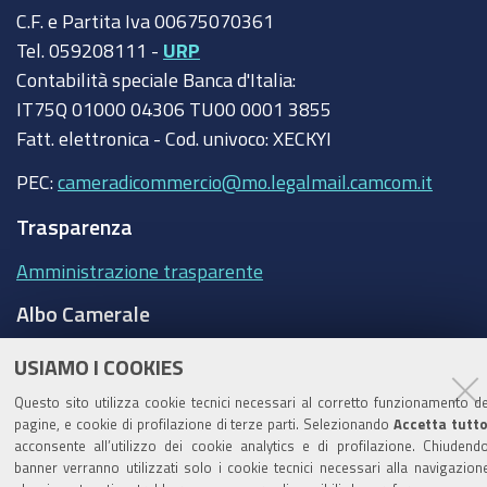
C.F. e Partita Iva 00675070361
Tel. 059208111 -
URP
Contabilità speciale Banca d'Italia:
IT75Q 01000 04306 TU00 0001 3855
Fatt. elettronica - Cod. univoco: XECKYI
PEC:
cameradicommercio@mo.legalmail.camcom.it
Trasparenza
Amministrazione trasparente
Albo Camerale
Pubblicità Legale
USIAMO I COOKIES
Area riservata Amministratori
Questo sito utilizza cookie tecnici necessari al corretto funzionamento de
pagine, e cookie di profilazione di terze parti. Selezionando
Accetta tutt
Accesso riservato agli Amministratori dell'ente
acconsente all’utilizzo dei cookie analytics e di profilazione. Chiudendo
banner verranno utilizzati solo i cookie tecnici necessari alla navigazion