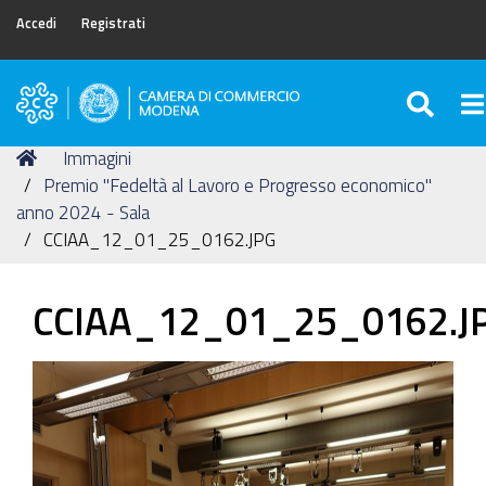
Accedi
Registrati
SEA
To
Camera
di
Tu
Home
Immagini
Commercio
sei
Premio "Fedeltà al Lavoro e Progresso economico"
di
qui:
anno 2024 - Sala
Modena
CCIAA_12_01_25_0162.JPG
CCIAA_12_01_25_0162.J