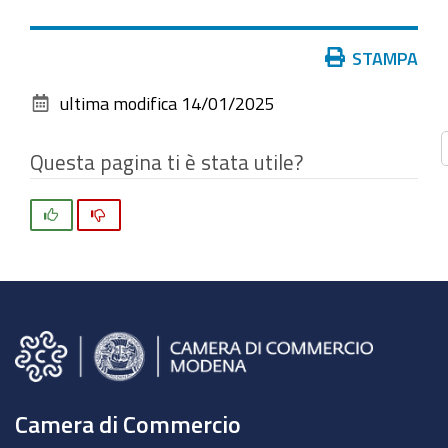
vedere
l'immagine
Azioni
STAMPA
alle
sul
dimensioni
ultima modifica
14/01/2025
documento
originali…
Questa pagina ti è stata utile?
Si
No
Camera di Commercio