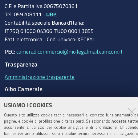
C.F. e Partita Iva 00675070361
Tel. 059208111 -
URP
Contabilità speciale Banca d'Italia:
IT75Q 01000 04306 TU00 0001 3855
Fatt. elettronica - Cod. univoco: XECKYI
PEC:
cameradicommercio@mo.legalmail.camcom.it
Trasparenza
Amministrazione trasparente
Albo Camerale
Pubblicità Legale
USIAMO I COOKIES
Area riservata Amministratori
Questo sito utilizza cookie tecnici necessari al corretto funzionamento de
pagine, e cookie di profilazione di terze parti. Selezionando
Accetta tutt
Accesso riservato agli Amministratori dell'ente
acconsente all’utilizzo dei cookie analytics e di profilazione. Chiudendo
banner verranno utilizzati solo i cookie tecnici necessari alla navigazion