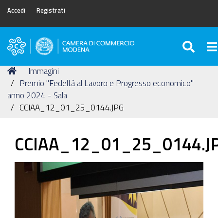
Accedi
Registrati
SEA
To
Camera
di
Tu
Home
Immagini
Commercio
sei
Premio "Fedeltà al Lavoro e Progresso economico"
di
qui:
anno 2024 - Sala
Modena
CCIAA_12_01_25_0144.JPG
CCIAA_12_01_25_0144.J