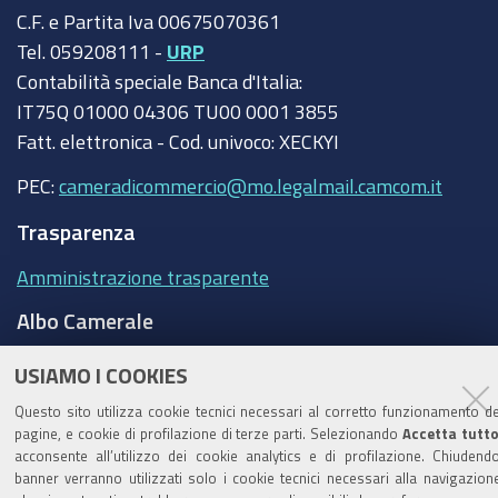
C.F. e Partita Iva 00675070361
Tel. 059208111 -
URP
Contabilità speciale Banca d'Italia:
IT75Q 01000 04306 TU00 0001 3855
Fatt. elettronica - Cod. univoco: XECKYI
PEC:
cameradicommercio@mo.legalmail.camcom.it
Trasparenza
Amministrazione trasparente
Albo Camerale
Pubblicità Legale
USIAMO I COOKIES
Area riservata Amministratori
Questo sito utilizza cookie tecnici necessari al corretto funzionamento de
pagine, e cookie di profilazione di terze parti. Selezionando
Accetta tutt
Accesso riservato agli Amministratori dell'ente
acconsente all’utilizzo dei cookie analytics e di profilazione. Chiudendo
banner verranno utilizzati solo i cookie tecnici necessari alla navigazion