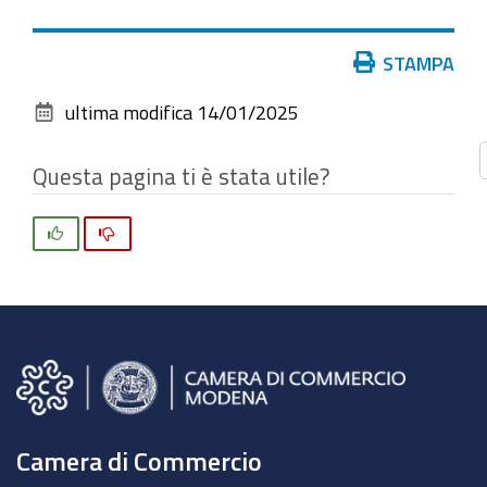
vedere
l'immagine
Azioni
STAMPA
alle
sul
dimensioni
ultima modifica
14/01/2025
documento
originali…
Questa pagina ti è stata utile?
Si
No
Camera di Commercio