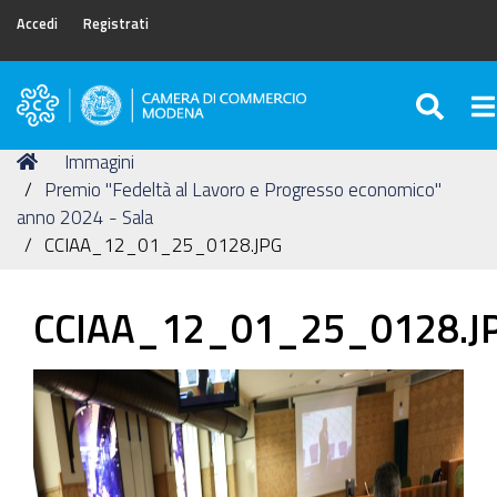
Accedi
Registrati
SEA
To
Camera
di
Tu
Home
Immagini
Commercio
sei
Premio "Fedeltà al Lavoro e Progresso economico"
di
qui:
anno 2024 - Sala
Modena
CCIAA_12_01_25_0128.JPG
CCIAA_12_01_25_0128.J