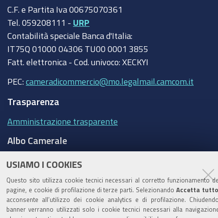
C.F. e Partita Iva 00675070361
Tel. 059208111 -
URP
Contabilità speciale Banca d'Italia:
IT75Q 01000 04306 TU00 0001 3855
Fatt. elettronica - Cod. univoco: XECKYI
PEC:
cameradicommercio@mo.legalmail.camcom.it
Trasparenza
Amministrazione trasparente
Albo Camerale
Pubblicità Legale
USIAMO I COOKIES
Area riservata Amministratori
Questo sito utilizza cookie tecnici necessari al corretto funzionamento de
pagine, e cookie di profilazione di terze parti. Selezionando
Accetta tutt
Accesso riservato agli Amministratori dell'ente
acconsente all’utilizzo dei cookie analytics e di profilazione. Chiudendo
banner verranno utilizzati solo i cookie tecnici necessari alla navigazion