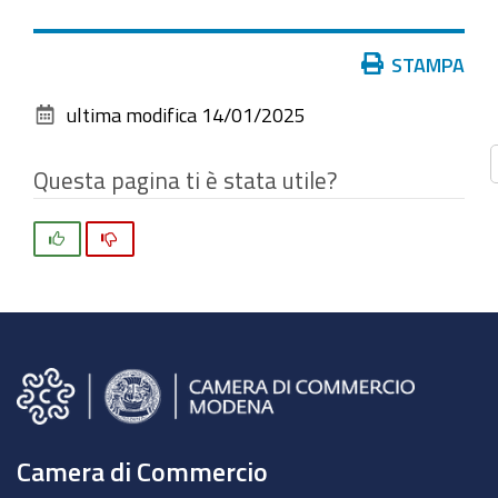
vedere
l'immagine
Azioni
STAMPA
alle
sul
dimensioni
ultima modifica
14/01/2025
documento
originali…
Questa pagina ti è stata utile?
Si
No
Camera di Commercio