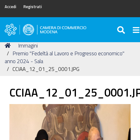
Accedi
Registrati
SEA
To
Camera
di
Tu
Home
Immagini
Commercio
sei
Premio "Fedeltà al Lavoro e Progresso economico"
di
qui:
anno 2024 - Sala
Modena
CCIAA_12_01_25_0001.JPG
CCIAA_12_01_25_0001.J