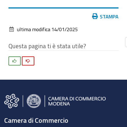
vedere
l'immagine
Azioni
STAMPA
alle
sul
dimensioni
ultima modifica
14/01/2025
documento
originali…
Questa pagina ti è stata utile?
Si
No
Camera di Commercio