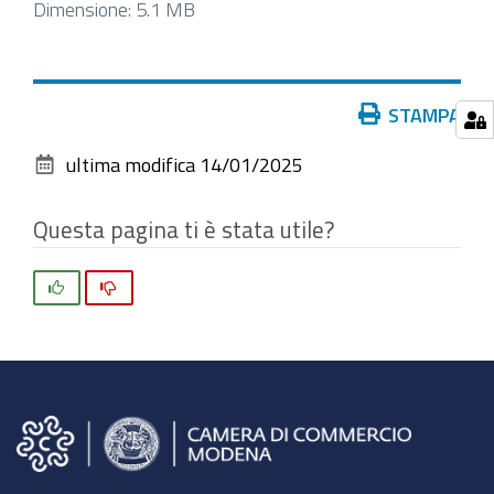
Clicca
Dimensione: 5.1 MB
per
vedere
l'immagine
Azioni
STAMPA
alle
sul
dimensioni
ultima modifica
14/01/2025
documento
originali…
Questa pagina ti è stata utile?
Si
No