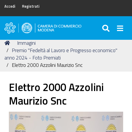
Accedi
Registrati
SEARC
Togg
Camera
di
Tu
Home
Immagini
Commercio
sei
Premio "Fedeltà al Lavoro e Progresso economico"
di
qui:
anno 2024 - Foto Premiati
Modena
Elettro 2000 Azzolini Maurizio Snc
Elettro 2000 Azzolini
Maurizio Snc