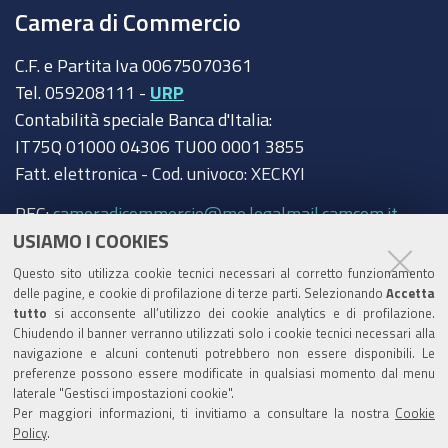
Camera di Commercio
C.F. e Partita Iva 00675070361
Tel. 059208111 -
URP
Contabilità speciale Banca d'Italia:
IT75Q 01000 04306 TU00 0001 3855
Fatt. elettronica - Cod. univoco: XECKYI
PEC:
cameradicommercio@mo.legalmail.camcom.it
USIAMO I COOKIES
Trasparenza
Questo sito utilizza cookie tecnici necessari al corretto funzionamento
Amministrazione trasparente
delle pagine, e cookie di profilazione di terze parti. Selezionando
Accetta
tutto
si acconsente all’utilizzo dei cookie analytics e di profilazione.
Albo Camerale
Chiudendo il banner verranno utilizzati solo i cookie tecnici necessari alla
navigazione e alcuni contenuti potrebbero non essere disponibili. Le
Pubblicità Legale
preferenze possono essere modificate in qualsiasi momento dal menu
laterale "Gestisci impostazioni cookie".
Area riservata Amministratori
Per maggiori informazioni, ti invitiamo a consultare la nostra
Cookie
Policy
.