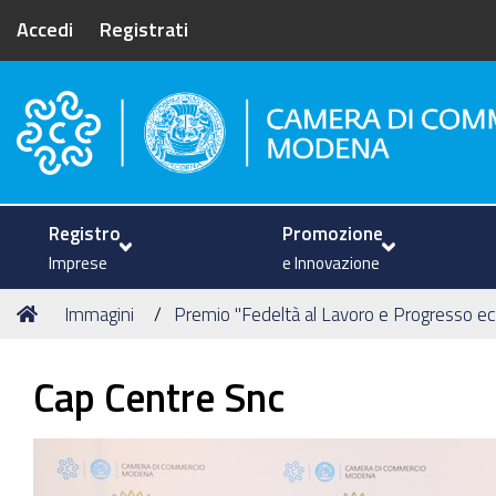
Accedi
Registrati
Camera di Commercio di Mode
Registro
Promozione
Imprese
e Innovazione
Tu
Home
Immagini
Premio "Fedeltà al Lavoro e Progresso 
sei
qui:
Cap Centre Snc