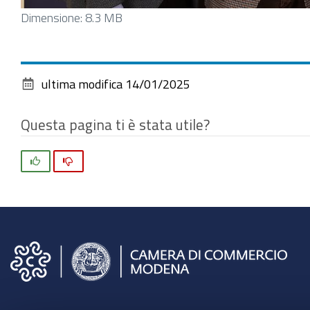
Clicca
Dimensione: 8.3 MB
per
vedere
l'immagine
ultima modifica
14/01/2025
alle
dimensioni
Questa pagina ti è stata utile?
originali…
Si
No