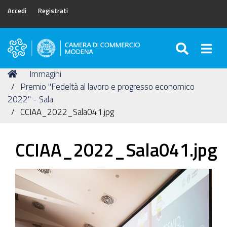
Accedi
Registrati
SEARC
Togg
Camera
di
Tu
Home
Immagini
Commercio
sei
Premio "Fedeltà al lavoro e progresso economico
di
qui:
2022" - Sala
Modena
CCIAA_2022_Sala041.jpg
CCIAA_2022_Sala041.jpg