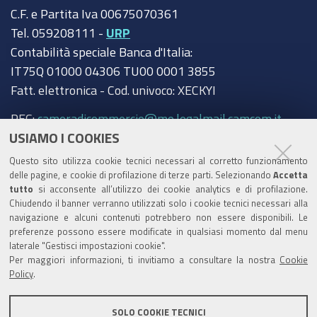
C.F. e Partita Iva 00675070361
Tel. 059208111 -
URP
Contabilità speciale Banca d'Italia:
IT75Q 01000 04306 TU00 0001 3855
Fatt. elettronica - Cod. univoco: XECKYI
PEC:
cameradicommercio@mo.legalmail.camcom.it
USIAMO I COOKIES
Trasparenza
Questo sito utilizza cookie tecnici necessari al corretto funzionamento
Amministrazione trasparente
delle pagine, e cookie di profilazione di terze parti. Selezionando
Accetta
tutto
si acconsente all’utilizzo dei cookie analytics e di profilazione.
Albo Camerale
Chiudendo il banner verranno utilizzati solo i cookie tecnici necessari alla
navigazione e alcuni contenuti potrebbero non essere disponibili. Le
Pubblicità Legale
preferenze possono essere modificate in qualsiasi momento dal menu
laterale "Gestisci impostazioni cookie".
Area riservata Amministratori
Per maggiori informazioni, ti invitiamo a consultare la nostra
Cookie
Policy
.
Accesso riservato agli Amministratori dell'ente
SOLO COOKIE TECNICI