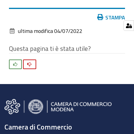
vedere
l'immagine
Azioni
STAMPA
alle
sul
dimensioni
ultima modifica
04/07/2022
documento
originali…
Questa pagina ti è stata utile?
Si
No
Camera di Commercio