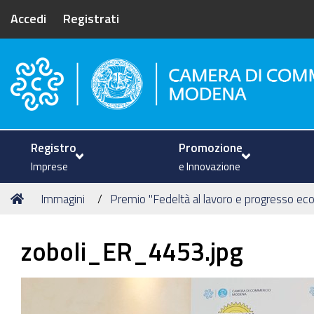
Accedi
Registrati
Camera di Commercio di Mode
Registro
Promozione
Imprese
e Innovazione
Tu
Home
Immagini
Premio "Fedeltà al lavoro e progresso e
sei
qui:
zoboli_ER_4453.jpg