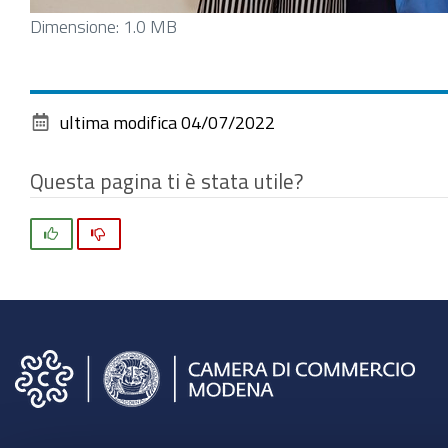
Clicca
Dimensione: 1.0 MB
per
vedere
l'immagine
ultima modifica
04/07/2022
alle
dimensioni
Questa pagina ti è stata utile?
originali…
Si
No