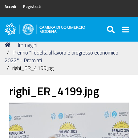
Accedi
Registrati
SEARC
Togg
Camera
di
Tu
Home
Immagini
Commercio
sei
Premio "Fedeltà al lavoro e progresso economico
di
qui:
2022" - Premiati
Modena
righi_ER_4199.jpg
righi_ER_4199.jpg