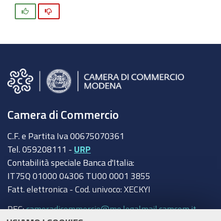
Si
No
Camera di Commercio
C.F. e Partita Iva 00675070361
Tel. 059208111 -
URP
Contabilità speciale Banca d'Italia:
IT75Q 01000 04306 TU00 0001 3855
Fatt. elettronica - Cod. univoco: XECKYI
PEC:
cameradicommercio@mo.legalmail.camcom.it