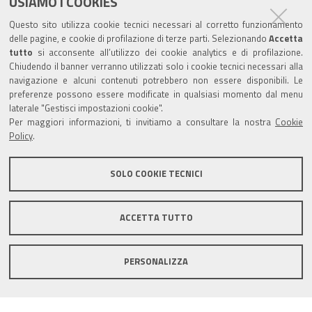
USIAMO I COOKIES
Trasparenza
Questo sito utilizza cookie tecnici necessari al corretto funzionamento
Amministrazione trasparente
delle pagine, e cookie di profilazione di terze parti. Selezionando
Accetta
tutto
si acconsente all’utilizzo dei cookie analytics e di profilazione.
Albo Camerale
Chiudendo il banner verranno utilizzati solo i cookie tecnici necessari alla
navigazione e alcuni contenuti potrebbero non essere disponibili. Le
Pubblicità Legale
preferenze possono essere modificate in qualsiasi momento dal menu
laterale "Gestisci impostazioni cookie".
Area riservata Amministratori
Per maggiori informazioni, ti invitiamo a consultare la nostra
Cookie
Policy
.
Accesso riservato agli Amministratori dell'ente
SOLO COOKIE TECNICI
ACCETTA TUTTO
Informativa generale
Informative privacy
Accessibilità
Note legali
PERSONALIZZA
Informativa estesa sui cookie
Social media policy