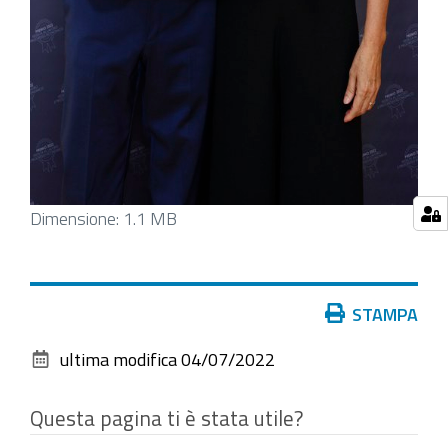
Clicca
Dimensione: 1.1 MB
per
vedere
l'immagine
Azioni
STAMPA
alle
sul
dimensioni
ultima modifica
04/07/2022
documento
originali…
Questa pagina ti è stata utile?