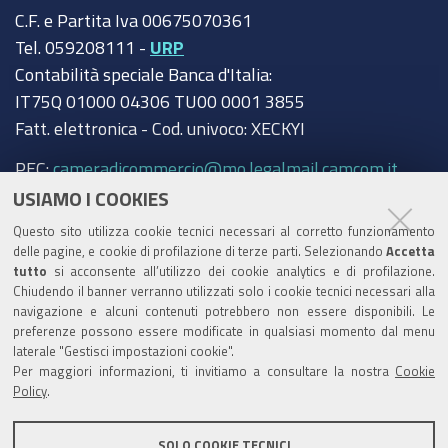
C.F. e Partita Iva 00675070361
Tel. 059208111 -
URP
Contabilità speciale Banca d'Italia:
IT75Q 01000 04306 TU00 0001 3855
Fatt. elettronica - Cod. univoco: XECKYI
PEC:
cameradicommercio@mo.legalmail.camcom.it
USIAMO I COOKIES
Trasparenza
Questo sito utilizza cookie tecnici necessari al corretto funzionamento
Amministrazione trasparente
delle pagine, e cookie di profilazione di terze parti. Selezionando
Accetta
tutto
si acconsente all’utilizzo dei cookie analytics e di profilazione.
Albo Camerale
Chiudendo il banner verranno utilizzati solo i cookie tecnici necessari alla
navigazione e alcuni contenuti potrebbero non essere disponibili. Le
Pubblicità Legale
preferenze possono essere modificate in qualsiasi momento dal menu
laterale "Gestisci impostazioni cookie".
Area riservata Amministratori
Per maggiori informazioni, ti invitiamo a consultare la nostra
Cookie
Policy
.
Accesso riservato agli Amministratori dell'ente
SOLO COOKIE TECNICI