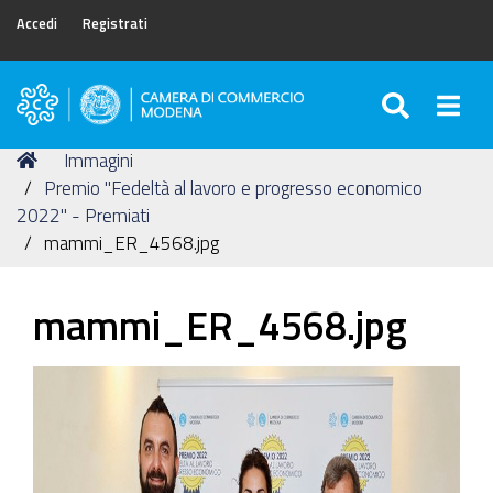
Accedi
Registrati
SEARC
Togg
Camera
di
Tu
Home
Immagini
Commercio
sei
Premio "Fedeltà al lavoro e progresso economico
di
qui:
2022" - Premiati
Modena
mammi_ER_4568.jpg
mammi_ER_4568.jpg