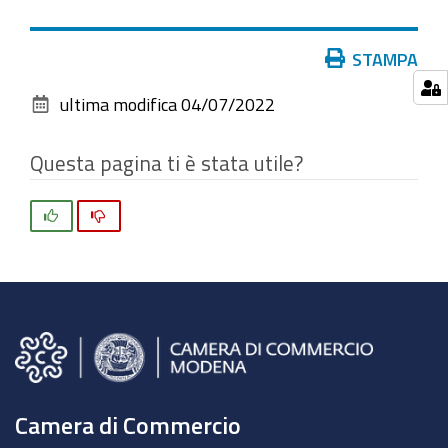
vedere
l'immagine
Azioni
STAMPA
alle
sul
dimensioni
ultima modifica
04/07/2022
documento
originali…
Questa pagina ti è stata utile?
Si
No
Camera di Commercio