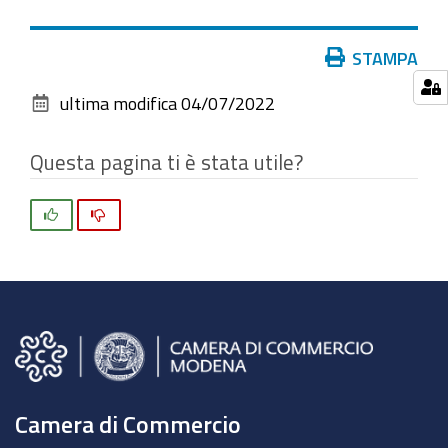
vedere
l'immagine
Azioni
STAMPA
alle
sul
dimensioni
ultima modifica
04/07/2022
documento
originali…
Questa pagina ti è stata utile?
Si
No
Camera di Commercio