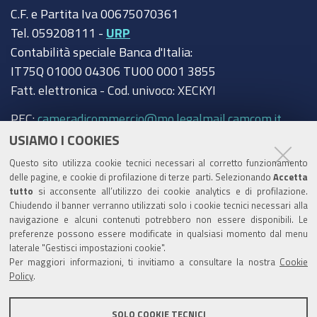
C.F. e Partita Iva 00675070361
Tel. 059208111 -
URP
Contabilità speciale Banca d'Italia:
IT75Q 01000 04306 TU00 0001 3855
Fatt. elettronica - Cod. univoco: XECKYI
PEC:
cameradicommercio@mo.legalmail.camcom.it
USIAMO I COOKIES
Trasparenza
Questo sito utilizza cookie tecnici necessari al corretto funzionamento
Amministrazione trasparente
delle pagine, e cookie di profilazione di terze parti. Selezionando
Accetta
tutto
si acconsente all’utilizzo dei cookie analytics e di profilazione.
Albo Camerale
Chiudendo il banner verranno utilizzati solo i cookie tecnici necessari alla
navigazione e alcuni contenuti potrebbero non essere disponibili. Le
Pubblicità Legale
preferenze possono essere modificate in qualsiasi momento dal menu
laterale "Gestisci impostazioni cookie".
Area riservata Amministratori
Per maggiori informazioni, ti invitiamo a consultare la nostra
Cookie
Policy
.
Accesso riservato agli Amministratori dell'ente
SOLO COOKIE TECNICI