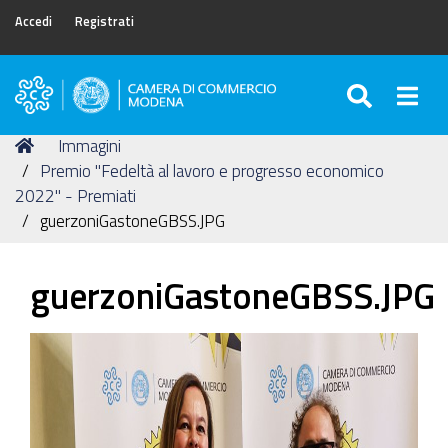
Accedi
Registrati
SEARC
Togg
Camera
di
Tu
Home
Immagini
Commercio
sei
Premio "Fedeltà al lavoro e progresso economico
di
qui:
2022" - Premiati
Modena
guerzoniGastoneGBSS.JPG
guerzoniGastoneGBSS.JPG