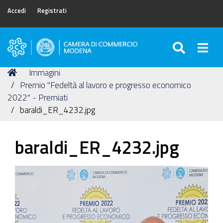
Accedi
Registrati
SEARC
Togg
Camera
di
Tu
Home
Immagini
Commercio
sei
Premio "Fedeltà al lavoro e progresso economico
di
qui:
2022" - Premiati
Modena
baraldi_ER_4232.jpg
baraldi_ER_4232.jpg