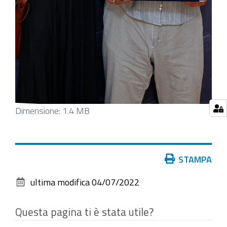
Clicca
Dimensione: 1.4 MB
per
vedere
l'immagine
Azioni
STAMPA
alle
sul
dimensioni
ultima modifica
04/07/2022
documento
originali…
Questa pagina ti è stata utile?