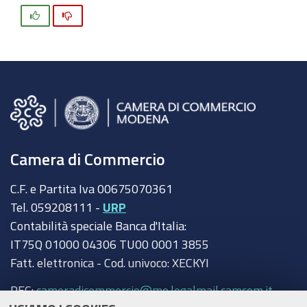
Si
No
Camera di Commercio
C.F. e Partita Iva 00675070361
Tel. 059208111 -
URP
Contabilità speciale Banca d'Italia:
IT75Q 01000 04306 TU00 0001 3855
Fatt. elettronica - Cod. univoco: XECKYI
PEC:
cameradicommercio@mo.legalmail.camcom.it