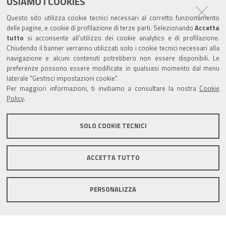
USIAMO I COOKIES
Trasparenza
Questo sito utilizza cookie tecnici necessari al corretto funzionamento
Amministrazione trasparente
delle pagine, e cookie di profilazione di terze parti. Selezionando
Accetta
tutto
si acconsente all’utilizzo dei cookie analytics e di profilazione.
Albo Camerale
Chiudendo il banner verranno utilizzati solo i cookie tecnici necessari alla
navigazione e alcuni contenuti potrebbero non essere disponibili. Le
Pubblicità Legale
preferenze possono essere modificate in qualsiasi momento dal menu
laterale "Gestisci impostazioni cookie".
Area riservata Amministratori
Per maggiori informazioni, ti invitiamo a consultare la nostra
Cookie
Policy
.
Accesso riservato agli Amministratori dell'ente
SOLO COOKIE TECNICI
ACCETTA TUTTO
Informativa generale
Informative privacy
Accessibilità
Note legali
PERSONALIZZA
Informativa estesa sui cookie
Social media policy