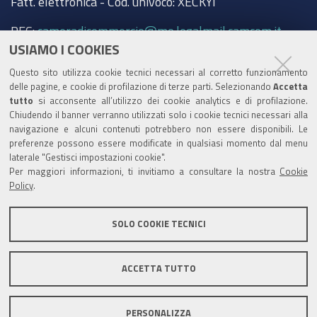
Fatt. elettronica - Cod. univoco: XECKYI
PEC:
cameradicommercio@mo.legalmail.camcom.it
USIAMO I COOKIES
Trasparenza
Questo sito utilizza cookie tecnici necessari al corretto funzionamento
Amministrazione trasparente
delle pagine, e cookie di profilazione di terze parti. Selezionando
Accetta
tutto
si acconsente all’utilizzo dei cookie analytics e di profilazione.
Albo Camerale
Chiudendo il banner verranno utilizzati solo i cookie tecnici necessari alla
navigazione e alcuni contenuti potrebbero non essere disponibili. Le
Pubblicità Legale
preferenze possono essere modificate in qualsiasi momento dal menu
laterale "Gestisci impostazioni cookie".
Area riservata Amministratori
Per maggiori informazioni, ti invitiamo a consultare la nostra
Cookie
Policy
.
Accesso riservato agli Amministratori dell'ente
SOLO COOKIE TECNICI
ACCETTA TUTTO
Informativa generale
Informative privacy
Accessibilità
Note legali
PERSONALIZZA