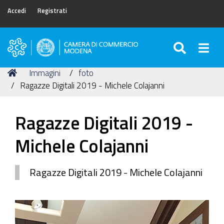
Accedi
Registrati
SEARC
Togg
Camera
di
Tu
Home
Immagini
foto
Commercio
sei
Ragazze Digitali 2019 - Michele Colajanni
di
qui:
Modena
Ragazze Digitali 2019 -
Michele Colajanni
Ragazze Digitali 2019 - Michele Colajanni