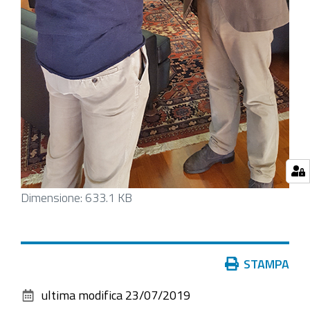
Clicca
Dimensione: 633.1 KB
per
vedere
l'immagine
Azioni
STAMPA
alle
sul
dimensioni
ultima modifica
23/07/2019
documento
originali…