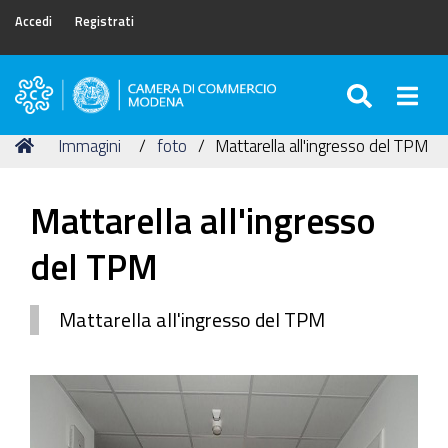
Accedi
Registrati
SEARC
Togg
Camera
di
Tu
Home
Immagini
foto
Mattarella all'ingresso del TPM
Commercio
sei
di
qui:
Modena
Mattarella all'ingresso
del TPM
Mattarella all'ingresso del TPM