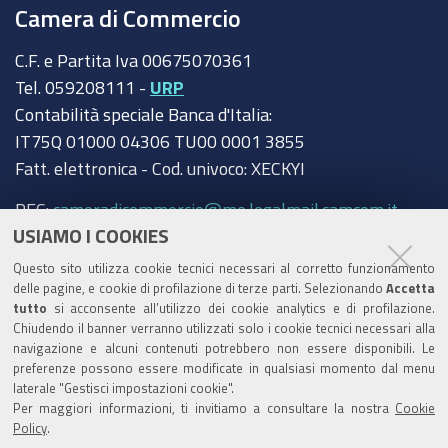
Camera di Commercio
C.F. e Partita Iva 00675070361
Tel. 059208111 -
URP
Contabilità speciale Banca d'Italia:
IT75Q 01000 04306 TU00 0001 3855
Fatt. elettronica - Cod. univoco: XECKYI
PEC:
cameradicommercio@mo.legalmail.camcom.it
USIAMO I COOKIES
Trasparenza
Questo sito utilizza cookie tecnici necessari al corretto funzionamento
Amministrazione trasparente
delle pagine, e cookie di profilazione di terze parti. Selezionando
Accetta
tutto
si acconsente all’utilizzo dei cookie analytics e di profilazione.
Albo Camerale
Chiudendo il banner verranno utilizzati solo i cookie tecnici necessari alla
navigazione e alcuni contenuti potrebbero non essere disponibili. Le
Pubblicità Legale
preferenze possono essere modificate in qualsiasi momento dal menu
laterale "Gestisci impostazioni cookie".
Area riservata Amministratori
Per maggiori informazioni, ti invitiamo a consultare la nostra
Cookie
Policy
.