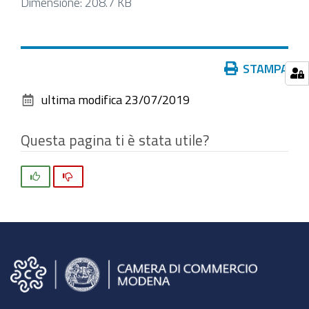
Clicca
Dimensione: 208.7 KB
per
vedere
l'immagine
Azioni
STAMPA
alle
sul
dimensioni
ultima modifica
23/07/2019
documento
originali…
Questa pagina ti è stata utile?
Si
No