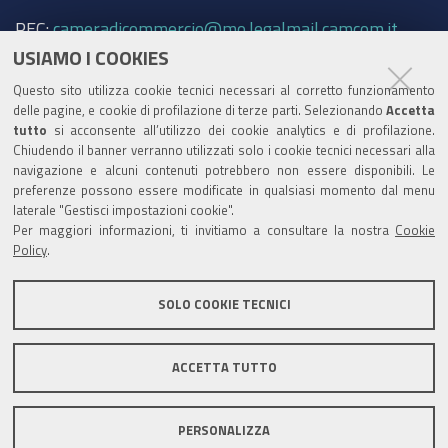
PEC:
cameradicommercio@mo.legalmail.camcom.it
USIAMO I COOKIES
Trasparenza
Questo sito utilizza cookie tecnici necessari al corretto funzionamento
Amministrazione trasparente
delle pagine, e cookie di profilazione di terze parti. Selezionando
Accetta
tutto
si acconsente all’utilizzo dei cookie analytics e di profilazione.
Albo Camerale
Chiudendo il banner verranno utilizzati solo i cookie tecnici necessari alla
navigazione e alcuni contenuti potrebbero non essere disponibili. Le
Pubblicità Legale
preferenze possono essere modificate in qualsiasi momento dal menu
laterale "Gestisci impostazioni cookie".
Area riservata Amministratori
Per maggiori informazioni, ti invitiamo a consultare la nostra
Cookie
Policy
.
Accesso riservato agli Amministratori dell'ente
SOLO COOKIE TECNICI
ACCETTA TUTTO
Informativa generale
Informative privacy
Accessibilità
Note legali
PERSONALIZZA
Informativa estesa sui cookie
Social media policy