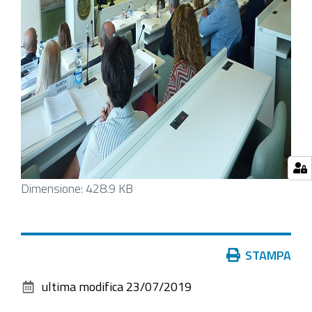
Clicca
Dimensione: 428.9 KB
per
vedere
l'immagine
Azioni
STAMPA
alle
sul
dimensioni
ultima modifica
23/07/2019
documento
originali…