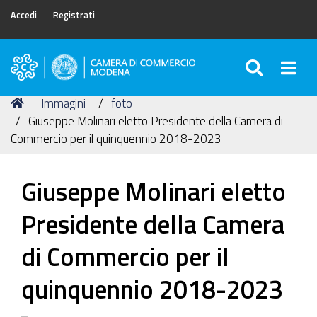
Accedi
Registrati
SEARC
Togg
Camera
di
Tu
Home
Immagini
foto
Commercio
sei
Giuseppe Molinari eletto Presidente della Camera di
di
qui:
Commercio per il quinquennio 2018-2023
Modena
Giuseppe Molinari eletto
Presidente della Camera
di Commercio per il
quinquennio 2018-2023