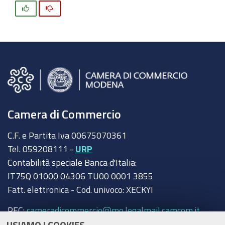
Si
No
Camera di Commercio
C.F. e Partita Iva 00675070361
Tel. 059208111 -
URP
Contabilità speciale Banca d'Italia:
IT75Q 01000 04306 TU00 0001 3855
Fatt. elettronica - Cod. univoco: XECKYI
PEC:
cameradicommercio@mo.legalmail.camcom.it
USIAMO I COOKIES