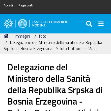
Accedi
Registrati
SEARC
Togg
Camera
di
Tu
Home
Immagini
foto
Commercio
sei
Delegazione del Ministero della Sanità della Republika
di
qui:
Srpska di Bosnia Erzegovina - Saluto Dottoressa Vicini
Modena
Delegazione del
Ministero della Sanità
della Republika Srpska di
Bosnia Erzegovina -