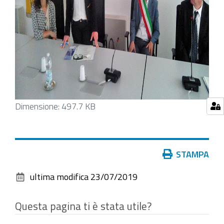
Clicca
Dimensione: 497.7 KB
per
vedere
l'immagine
Azioni
STAMPA
alle
sul
dimensioni
ultima modifica
23/07/2019
documento
originali…
Questa pagina ti è stata utile?