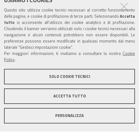
Trasparenza
Questo sito utilizza cookie tecnici necessari al corretto funzionamento
Amministrazione trasparente
delle pagine, e cookie di profilazione di terze parti. Selezionando
Accetta
tutto
si acconsente all’utilizzo dei cookie analytics e di profilazione.
Albo Camerale
Chiudendo il banner verranno utilizzati solo i cookie tecnici necessari alla
navigazione e alcuni contenuti potrebbero non essere disponibili. Le
Pubblicità Legale
preferenze possono essere modificate in qualsiasi momento dal menu
laterale "Gestisci impostazioni cookie".
Area riservata Amministratori
Per maggiori informazioni, ti invitiamo a consultare la nostra
Cookie
Policy
.
Accesso riservato agli Amministratori dell'ente
SOLO COOKIE TECNICI
ACCETTA TUTTO
Informativa generale
Informative privacy
Accessibilità
Note legali
PERSONALIZZA
Informativa estesa sui cookie
Social media policy