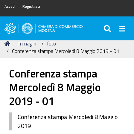
Accedi
Registrati
SEARC
Togg
Camera
di
Tu
Home
Immagini
foto
Commercio
sei
Conferenza stampa Mercoledì 8 Maggio 2019 - 01
di
qui:
Modena
Conferenza stampa
Mercoledì 8 Maggio
2019 - 01
Conferenza stampa Mercoledì 8 Maggio
2019