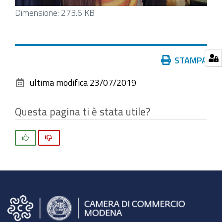
Clicca
Dimensione: 273.6 KB
per
vedere
l'immagine
Azioni
STAMPA
alle
sul
dimensioni
ultima modifica
23/07/2019
documento
originali…
Questa pagina ti è stata utile?
Si
No