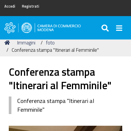
Accedi
Registrati
SEARC
Togg
Camera
di
Tu
Home
Immagini
foto
Commercio
sei
Conferenza stampa "Itinerari al Femminile"
di
qui:
Modena
Conferenza stampa
"Itinerari al Femminile"
Conferenza stampa "Itinerari al
Femminile"