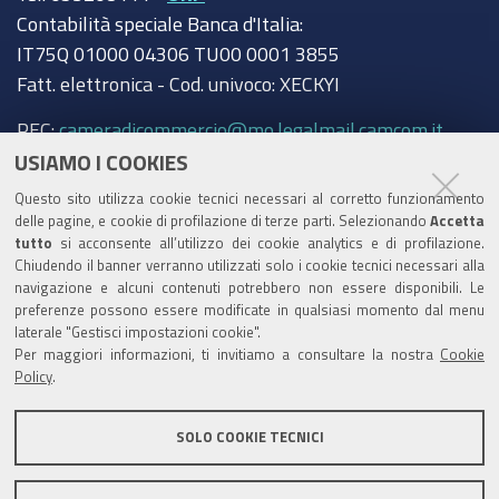
Contabilità speciale Banca d'Italia:
IT75Q 01000 04306 TU00 0001 3855
Fatt. elettronica - Cod. univoco: XECKYI
PEC:
cameradicommercio@mo.legalmail.camcom.it
USIAMO I COOKIES
Trasparenza
Questo sito utilizza cookie tecnici necessari al corretto funzionamento
Amministrazione trasparente
delle pagine, e cookie di profilazione di terze parti. Selezionando
Accetta
tutto
si acconsente all’utilizzo dei cookie analytics e di profilazione.
Albo Camerale
Chiudendo il banner verranno utilizzati solo i cookie tecnici necessari alla
navigazione e alcuni contenuti potrebbero non essere disponibili. Le
Pubblicità Legale
preferenze possono essere modificate in qualsiasi momento dal menu
laterale "Gestisci impostazioni cookie".
Area riservata Amministratori
Per maggiori informazioni, ti invitiamo a consultare la nostra
Cookie
Policy
.
Accesso riservato agli Amministratori dell'ente
SOLO COOKIE TECNICI