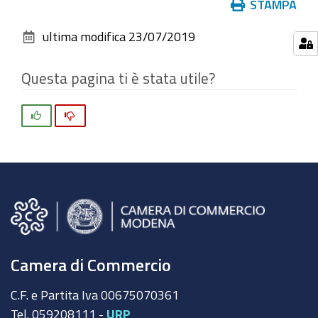
Azioni
STAMPA
alle
sul
dimensioni
ultima modifica
23/07/2019
documento
originali…
Questa pagina ti è stata utile?
Si
No
Camera di Commercio
C.F. e Partita Iva 00675070361
Tel. 059208111 -
URP