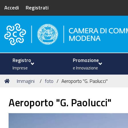
Accedi
Registrati
Camera di Commercio di Mode
Registro
Promozione
Imprese
e Innovazione
Tu
Home
Immagini
foto
Aeroporto "G. Paolucci"
sei
qui:
Aeroporto "G. Paolucci"