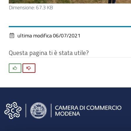
Clicca
Dimensione: 67.3 KB
per
vedere
l'immagine
ultima modifica
06/07/2021
alle
dimensioni
Questa pagina ti è stata utile?
originali…
Si
No