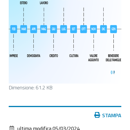
Clicca
Dimensione: 61.2 KB
per
vedere
l'immagine
Azioni
STAMPA
alle
sul
dimensioni
ultima modifica
05/03/2024