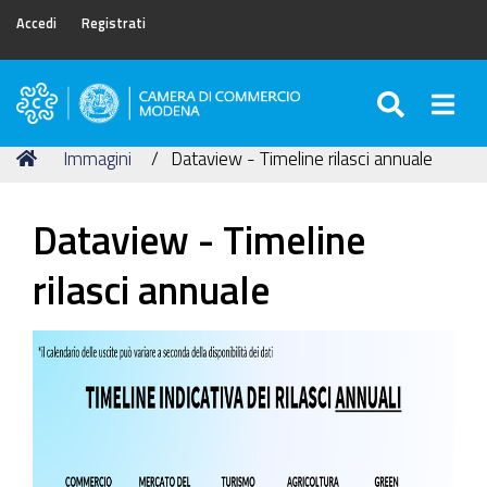
Accedi
Registrati
SEARC
Togg
Camera
di
Tu
Home
Immagini
Dataview - Timeline rilasci annuale
Commercio
sei
di
qui:
Modena
Dataview - Timeline
rilasci annuale