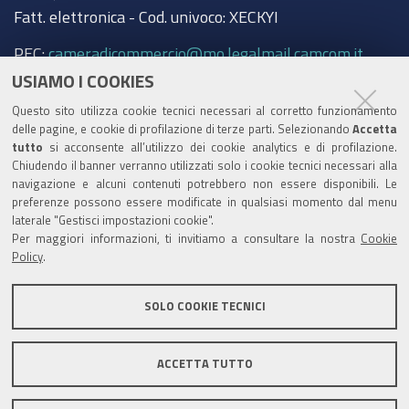
Fatt. elettronica - Cod. univoco: XECKYI
PEC:
cameradicommercio@mo.legalmail.camcom.it
USIAMO I COOKIES
Trasparenza
Questo sito utilizza cookie tecnici necessari al corretto funzionamento
Amministrazione trasparente
delle pagine, e cookie di profilazione di terze parti. Selezionando
Accetta
tutto
si acconsente all’utilizzo dei cookie analytics e di profilazione.
Albo Camerale
Chiudendo il banner verranno utilizzati solo i cookie tecnici necessari alla
navigazione e alcuni contenuti potrebbero non essere disponibili. Le
Pubblicità Legale
preferenze possono essere modificate in qualsiasi momento dal menu
laterale "Gestisci impostazioni cookie".
Area riservata Amministratori
Per maggiori informazioni, ti invitiamo a consultare la nostra
Cookie
Policy
.
Accesso riservato agli Amministratori dell'ente
SOLO COOKIE TECNICI
ACCETTA TUTTO
Informativa generale
Informative privacy
Accessibilità
Note legali