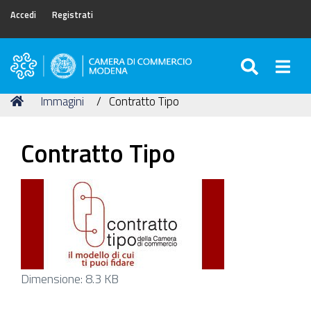
Accedi
Registrati
SEARC
Togg
Camera
di
Tu
Home
Immagini
Contratto Tipo
Commercio
sei
di
qui:
Modena
Contratto Tipo
Clicca
Dimensione: 8.3 KB
per