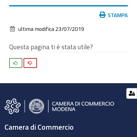
vedere
l'immagine
Azioni
STAMPA
alle
sul
dimensioni
ultima modifica
23/07/2019
documento
originali…
Questa pagina ti è stata utile?
Si
No
Camera di Commercio