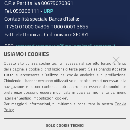
C.F. e Partita Iva 00675070361
Tel. 059208111 -
URP
Contabilità speciale Banca d'Italia:
IT75Q 01000 04306 TU00 0001 3855
Fatt. elettronica - Cod. univoco: XECKYI
PEC:
cameradicommercio@mo.legalmail.camcom.it
USIAMO I COOKIES
Trasparenza
Questo sito utilizza cookie tecnici necessari al corretto funzionamento
Amministrazione trasparente
delle pagine, e cookie di profilazione di terze parti. Selezionando
Accetta
tutto
si acconsente all’utilizzo dei cookie analytics e di profilazione.
Albo Camerale
Chiudendo il banner verranno utilizzati solo i cookie tecnici necessari alla
navigazione e alcuni contenuti potrebbero non essere disponibili. Le
Pubblicità Legale
preferenze possono essere modificate in qualsiasi momento dal menu
laterale "Gestisci impostazioni cookie".
Area riservata Amministratori
Per maggiori informazioni, ti invitiamo a consultare la nostra
Cookie
Policy
.
Accesso riservato agli Amministratori dell'ente
SOLO COOKIE TECNICI