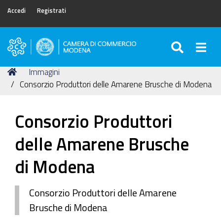
Accedi
Registrati
SEARC
Togg
Camera
di
Tu
Home
Immagini
Commercio
sei
Consorzio Produttori delle Amarene Brusche di Modena
di
qui:
Modena
Consorzio Produttori
delle Amarene Brusche
di Modena
Consorzio Produttori delle Amarene
Brusche di Modena