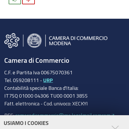
Camera di Commercio
C.F. e Partita Iva 00675070361
Tel. 059208111 -
URP
Contabilità speciale Banca d'Italia:
IT75Q 01000 04306 TU00 0001 3855
Fatt. elettronica - Cod. univoco: XECKYI
PEC:
cameradicommercio@mo.legalmail.camcom.it
USIAMO I COOKIES
Trasparenza