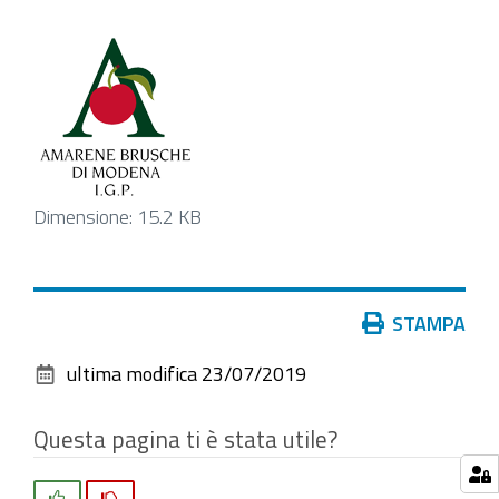
Clicca
Dimensione: 15.2 KB
per
vedere
l'immagine
Azioni
STAMPA
alle
sul
dimensioni
ultima modifica
23/07/2019
documento
originali…
Questa pagina ti è stata utile?
Si
No