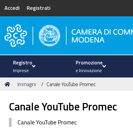
Accedi
Registrati
Camera di Commercio di Mode
Registro
Promozione
Imprese
e Innovazione
Tu
Home
Immagini
Canale YouTube Promec
sei
qui:
Canale YouTube Promec
Canale YouTube Promec