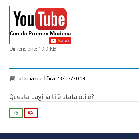
Clicca
Dimensione: 10.0 KB
per
vedere
l'immagine
ultima modifica
23/07/2019
alle
dimensioni
Questa pagina ti è stata utile?
originali…
Si
No