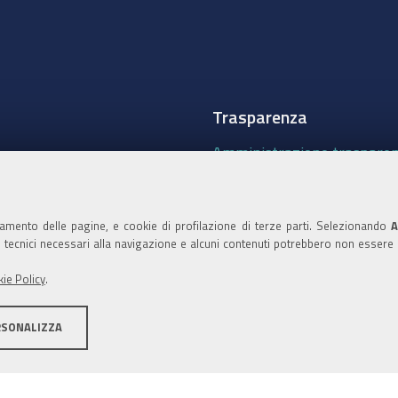
Trasparenza
Amministrazione traspare
Albo Camerale
Pubblicità Legale
namento delle pagine, e cookie di profilazione di terze parti. Selezionando
A
ie tecnici necessari alla navigazione e alcuni contenuti potrebbero non essere
Area riservata Amminist
ie Policy
.
Accesso riservato agli Ammi
RSONALIZZA