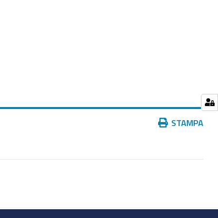
Azioni
STAMPA
sul
documento