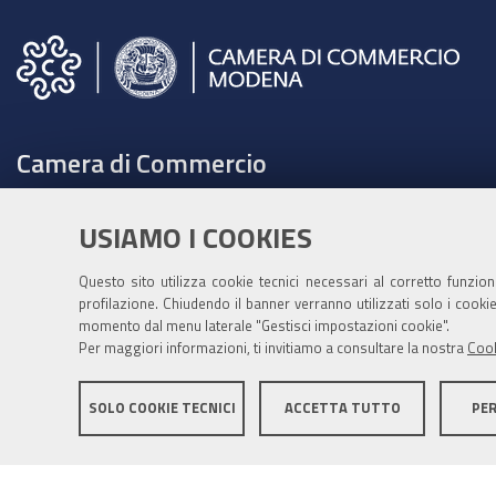
Camera di Commercio
C.F. e Partita Iva 00675070361
USIAMO I COOKIES
Tel. 059208111 -
URP
Contabilità speciale Banca d'Italia:
Questo sito utilizza cookie tecnici necessari al corretto funzio
IT75Q 01000 04306 TU00 0001 3855
profilazione. Chiudendo il banner verranno utilizzati solo i cook
momento dal menu laterale "Gestisci impostazioni cookie".
Fatt. elettronica - Cod. univoco: XECKYI
Per maggiori informazioni, ti invitiamo a consultare la nostra
Cook
PEC:
cameradicommercio@mo.legalmail.camcom.it
SOLO COOKIE TECNICI
ACCETTA TUTTO
PE