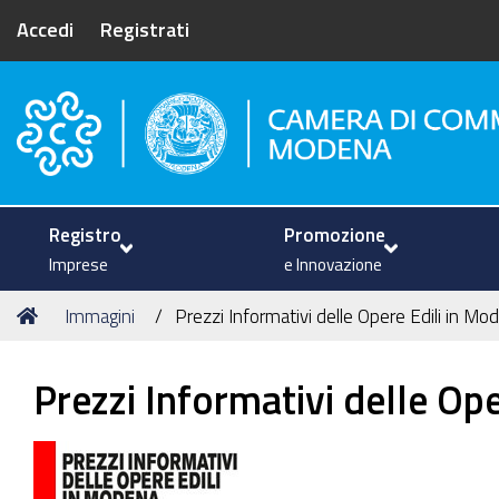
Accedi
Registrati
Camera di Commercio di Mode
Registro
Promozione
Imprese
e Innovazione
Tu
Home
Immagini
Prezzi Informativi delle Opere Edili in Mo
sei
qui:
Prezzi Informativi delle Op