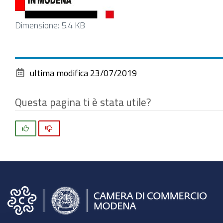
Clicca
Dimensione: 5.4 KB
per
vedere
l'immagine
ultima modifica
23/07/2019
alle
dimensioni
Questa pagina ti è stata utile?
originali…
Si
No