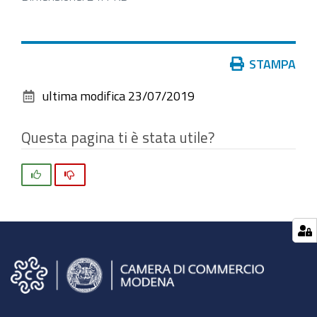
per
vedere
l'immagine
Azioni
STAMPA
alle
sul
dimensioni
ultima modifica
23/07/2019
documento
originali…
Questa pagina ti è stata utile?
Si
No