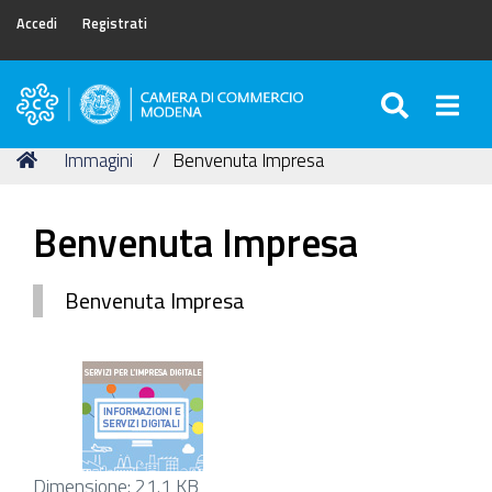
Accedi
Registrati
SEARC
Togg
Camera
di
Tu
Home
Immagini
Benvenuta Impresa
Commercio
sei
di
qui:
Modena
Benvenuta Impresa
Benvenuta Impresa
Clicca
Dimensione: 21.1 KB