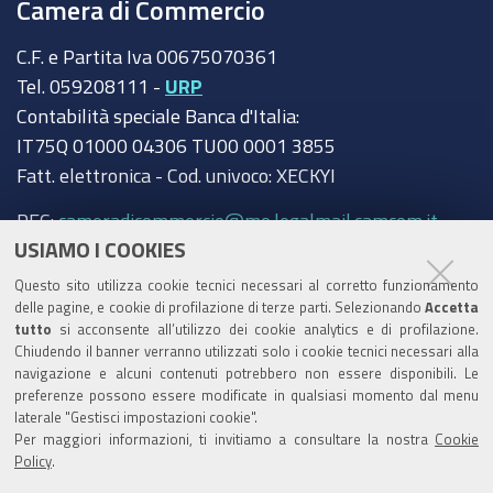
Camera di Commercio
C.F. e Partita Iva 00675070361
Tel. 059208111 -
URP
Contabilità speciale Banca d'Italia:
IT75Q 01000 04306 TU00 0001 3855
Fatt. elettronica - Cod. univoco: XECKYI
PEC:
cameradicommercio@mo.legalmail.camcom.it
USIAMO I COOKIES
Trasparenza
Questo sito utilizza cookie tecnici necessari al corretto funzionamento
Amministrazione trasparente
delle pagine, e cookie di profilazione di terze parti. Selezionando
Accetta
tutto
si acconsente all’utilizzo dei cookie analytics e di profilazione.
Albo Camerale
Chiudendo il banner verranno utilizzati solo i cookie tecnici necessari alla
navigazione e alcuni contenuti potrebbero non essere disponibili. Le
Pubblicità Legale
preferenze possono essere modificate in qualsiasi momento dal menu
laterale "Gestisci impostazioni cookie".
Area riservata Amministratori
Per maggiori informazioni, ti invitiamo a consultare la nostra
Cookie
Policy
.
Accesso riservato agli Amministratori dell'ente