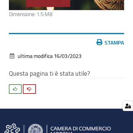
Clicca
Dimensione: 1.5 MB
per
vedere
l'immagine
Azioni
STAMPA
alle
sul
dimensioni
ultima modifica
16/03/2023
documento
originali…
Questa pagina ti è stata utile?
Si
No