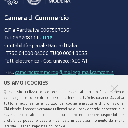
Camera di Commercio
C.F. e Partita Iva 00675070361
Tel. 059208111 -
URP
Contabilità speciale Banca d'Italia:
IT75Q 01000 04306 TU00 0001 3855
Fatt. elettronica - Cod. univoco: XECKYI
PEC:
cameradicommercio@mo.legalmail.camcom.it
USIAMO I COOKIES
Trasparenza
Questo sito utilizza cookie tecnici necessari al corretto funzionamento
Amministrazione trasparente
delle pagine, e cookie di profilazione di terze parti. Selezionando
Accetta
tutto
si acconsente all’utilizzo dei cookie analytics e di profilazione.
Albo Camerale
Chiudendo il banner verranno utilizzati solo i cookie tecnici necessari alla
navigazione e alcuni contenuti potrebbero non essere disponibili. Le
Pubblicità Legale
preferenze possono essere modificate in qualsiasi momento dal menu
laterale "Gestisci impostazioni cookie".