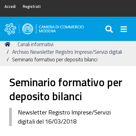
Accedi
Registrati
SEARC
Togg
Camera
di
Tu
Home
Canali informativi
Commercio
sei
Archivio Newsletter Registro Imprese/Servizi digitali
di
qui:
Seminario formativo per deposito bilanci
Modena
Seminario formativo per
deposito bilanci
Newsletter Registro Imprese/Servizi
digitali del 16/03/2018