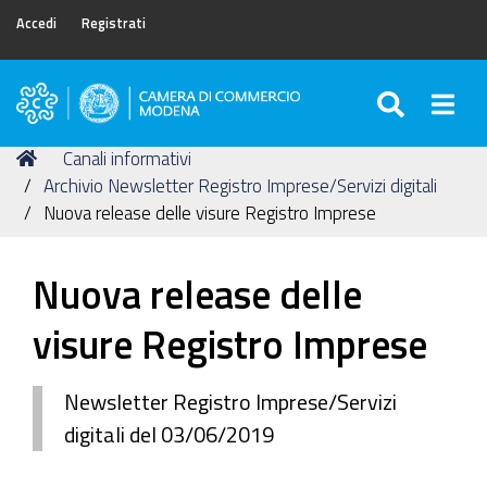
Accedi
Registrati
SEARC
Togg
Camera
di
Tu
Home
Canali informativi
Commercio
sei
Archivio Newsletter Registro Imprese/Servizi digitali
di
qui:
Nuova release delle visure Registro Imprese
Modena
Nuova release delle
visure Registro Imprese
Newsletter Registro Imprese/Servizi
digitali del 03/06/2019