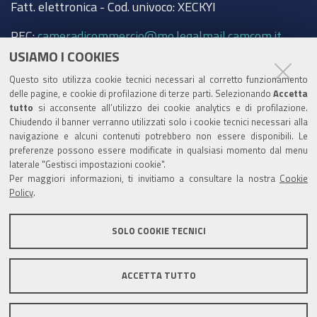
Fatt. elettronica - Cod. univoco: XECKYI
PEC:
cameradicommercio@mo.legalmail.camcom.it
USIAMO I COOKIES
Trasparenza
Questo sito utilizza cookie tecnici necessari al corretto funzionamento
Amministrazione trasparente
delle pagine, e cookie di profilazione di terze parti. Selezionando
Accetta
tutto
si acconsente all’utilizzo dei cookie analytics e di profilazione.
Albo Camerale
Chiudendo il banner verranno utilizzati solo i cookie tecnici necessari alla
navigazione e alcuni contenuti potrebbero non essere disponibili. Le
Pubblicità Legale
preferenze possono essere modificate in qualsiasi momento dal menu
laterale "Gestisci impostazioni cookie".
Area riservata Amministratori
Per maggiori informazioni, ti invitiamo a consultare la nostra
Cookie
Policy
.
Accesso riservato agli Amministratori dell'ente
SOLO COOKIE TECNICI
ACCETTA TUTTO
Informativa generale
Informative privacy
Accessibilità
Note legali