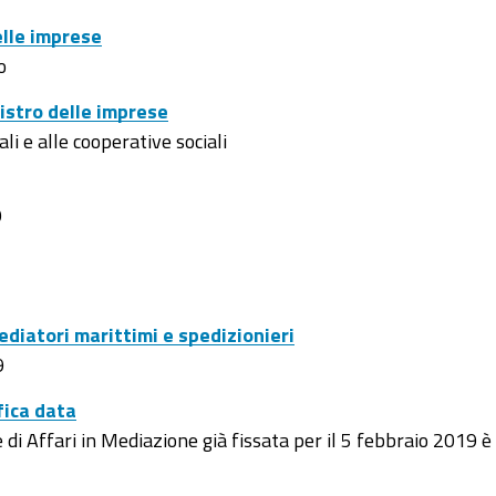
elle imprese
o
istro delle imprese
i e alle cooperative sociali
9
diatori marittimi e spedizionieri
9
fica data
di Affari in Mediazione già fissata per il 5 febbraio 2019 è