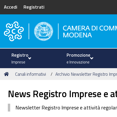
Accedi
Registrati
Camera di Commercio di Mode
Registro
Promozione
Imprese
e Innovazione
Tu
Home
Canali informativi
Archivio Newsletter Registro Impre
sei
qui:
News Registro Imprese e at
Newsletter Registro Imprese e attività regol