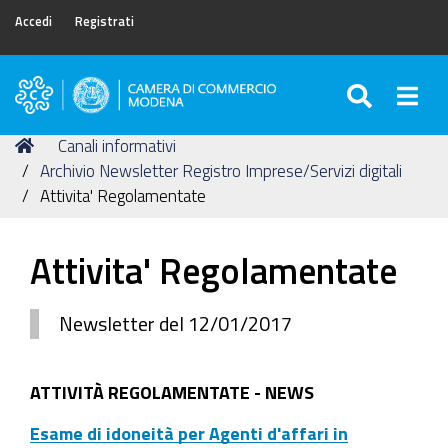
Accedi
Registrati
SEARC
Togg
Camera
di
Tu
Home
Canali informativi
Commercio
sei
Archivio Newsletter Registro Imprese/Servizi digitali
di
qui:
Attivita' Regolamentate
Modena
Attivita' Regolamentate
Newsletter del 12/01/2017
ATTIVITÀ REGOLAMENTATE - NEWS
Esame di idoneità per Agenti d'affari in