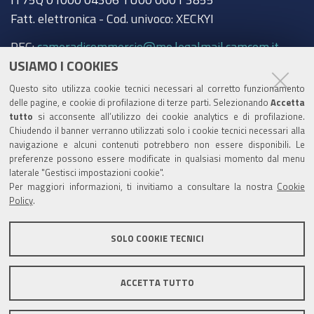
Fatt. elettronica - Cod. univoco: XECKYI
PEC:
cameradicommercio@mo.legalmail.camcom.it
USIAMO I COOKIES
Trasparenza
Questo sito utilizza cookie tecnici necessari al corretto funzionamento
Amministrazione trasparente
delle pagine, e cookie di profilazione di terze parti. Selezionando
Accetta
tutto
si acconsente all’utilizzo dei cookie analytics e di profilazione.
Albo Camerale
Chiudendo il banner verranno utilizzati solo i cookie tecnici necessari alla
navigazione e alcuni contenuti potrebbero non essere disponibili. Le
Pubblicità Legale
preferenze possono essere modificate in qualsiasi momento dal menu
laterale "Gestisci impostazioni cookie".
Area riservata Amministratori
Per maggiori informazioni, ti invitiamo a consultare la nostra
Cookie
Policy
.
Accesso riservato agli Amministratori dell'ente
SOLO COOKIE TECNICI
ACCETTA TUTTO
Informativa generale
Informative privacy
Accessibilità
Note legali