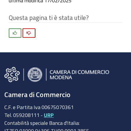
ultima modifica
17/02/2025
Questa pagina ti è stata utile?
Si
No
Camera di Commercio
C.F. e Partita Iva 00675070361
Tel. 059208111 -
URP
Contabilità speciale Banca d'Italia:
IT75Q 01000 04306 TU00 0001 3855