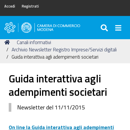
Accedi
Registrati
SEARC
Togg
Camera
di
Tu
Home
Canali informativi
Commercio
sei
Archivio Newsletter Registro Imprese/Servizi digitali
di
qui:
Guida interattiva agli adempimenti societari
Modena
Guida interattiva agli
adempimenti societari
Newsletter del 11/11/2015
On line la Guida interattiva agli adempimenti