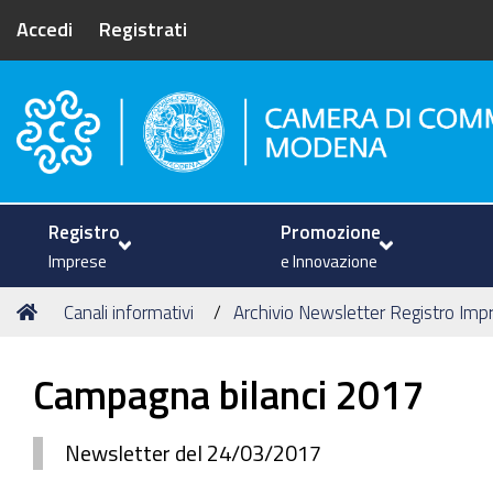
Accedi
Registrati
Camera di Commercio di Mode
Registro
Promozione
Imprese
e Innovazione
Tu
Home
Canali informativi
Archivio Newsletter Registro Impre
sei
qui:
Campagna bilanci 2017
Newsletter del 24/03/2017