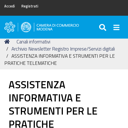
Accedi
Registrati
SEARC
Togg
Camera
di
Tu
Home
Canali informativi
Commercio
sei
Archivio Newsletter Registro Imprese/Servizi digitali
di
qui:
ASSISTENZA INFORMATIVA E STRUMENTI PER LE
Modena
PRATICHE TELEMATICHE
ASSISTENZA
INFORMATIVA E
STRUMENTI PER LE
PRATICHE