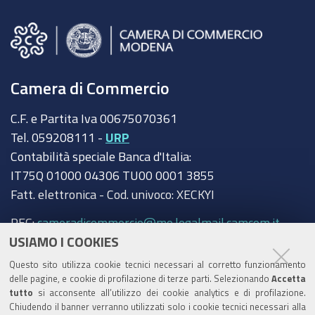
Camera di Commercio
C.F. e Partita Iva 00675070361
Tel. 059208111 -
URP
Contabilità speciale Banca d'Italia:
IT75Q 01000 04306 TU00 0001 3855
Fatt. elettronica - Cod. univoco: XECKYI
PEC:
cameradicommercio@mo.legalmail.camcom.it
USIAMO I COOKIES
Trasparenza
Questo sito utilizza cookie tecnici necessari al corretto funzionamento
Amministrazione trasparente
delle pagine, e cookie di profilazione di terze parti. Selezionando
Accetta
tutto
si acconsente all’utilizzo dei cookie analytics e di profilazione.
Albo Camerale
Chiudendo il banner verranno utilizzati solo i cookie tecnici necessari alla