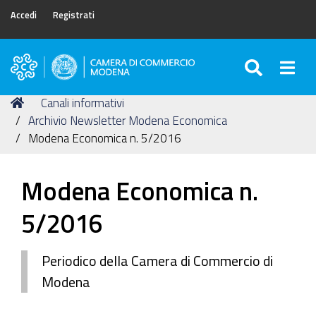
Accedi
Registrati
SEARC
Togg
Camera
di
Tu
Home
Canali informativi
Commercio
sei
Archivio Newsletter Modena Economica
di
qui:
Modena Economica n. 5/2016
Modena
Modena Economica n.
5/2016
Periodico della Camera di Commercio di
Modena