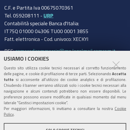
C.F. e Partita Iva 00675070361
Tel. 059208111 -
URP
Contabilità speciale Banca d'Italia:
IT75Q 01000 04306 TU00 0001 3855
Fatt. elettronica - Cod. univoco: XECKYI
PEC:
cameradicommercio@mo.legalmail.camcom.it
USIAMO I COOKIES
Trasparenza
Questo sito utilizza cookie tecnici necessari al corretto funzionamento
Amministrazione trasparente
delle pagine, e cookie di profilazione di terze parti. Selezionando
Accetta
tutto
si acconsente all’utilizzo dei cookie analytics e di profilazione.
Albo Camerale
Chiudendo il banner verranno utilizzati solo i cookie tecnici necessari alla
navigazione e alcuni contenuti potrebbero non essere disponibili. Le
Pubblicità Legale
preferenze possono essere modificate in qualsiasi momento dal menu
laterale "Gestisci impostazioni cookie".
Area riservata Amministratori
Per maggiori informazioni, ti invitiamo a consultare la nostra
Cookie
Policy
.
Accesso riservato agli Amministratori dell'ente